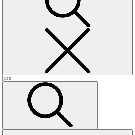
Search
Search
for:
Search