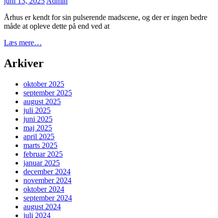
Posted
juni 13, 2025
Admin
on
Århus er kendt for sin pulserende madscene, og der er ingen bedre
måde at opleve dette på end ved at
Oplev
Læs mere…
charmen
ved
Arkiver
en
spisested
oktober 2025
i
september 2025
Århus
august 2025
juli 2025
juni 2025
maj 2025
april 2025
marts 2025
februar 2025
januar 2025
december 2024
november 2024
oktober 2024
september 2024
august 2024
juli 2024