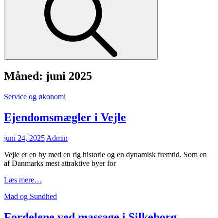
Måned:
juni 2025
Cat
Service og økonomi
Links
Ejendomsmægler i Vejle
Posted
juni 24, 2025
Admin
on
Vejle er en by med en rig historie og en dynamisk fremtid. Som en
af Danmarks mest attraktive byer for
Ejendomsmægler
Læs mere…
i
Cat
Mad og Sundhed
Vejle
Links
Fordelene ved massage i Silkeborg