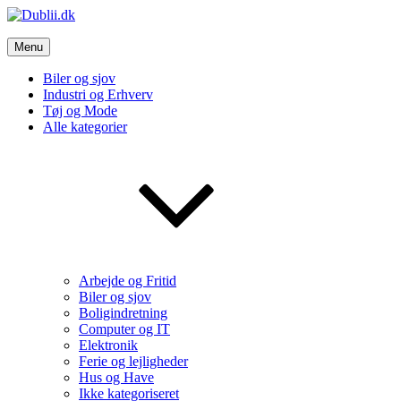
Skip
to
Dublii.dk
content
Menu
Vi bringer de bedste nyheder
Biler og sjov
Industri og Erhverv
Tøj og Mode
Alle kategorier
Arbejde og Fritid
Biler og sjov
Boligindretning
Computer og IT
Elektronik
Ferie og lejligheder
Hus og Have
Ikke kategoriseret