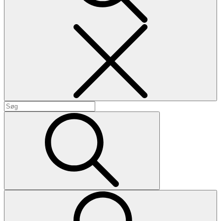
Search
Search
for:
Search