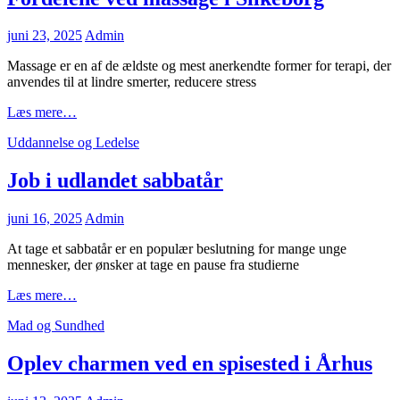
Posted
juni 23, 2025
Admin
on
Massage er en af de ældste og mest anerkendte former for terapi, der
anvendes til at lindre smerter, reducere stress
Fordelene
Læs mere…
ved
Cat
Uddannelse og Ledelse
massage
Links
i
Silkeborg
Job i udlandet sabbatår
Posted
juni 16, 2025
Admin
on
At tage et sabbatår er en populær beslutning for mange unge
mennesker, der ønsker at tage en pause fra studierne
Job
Læs mere…
i
Cat
Mad og Sundhed
udlandet
Links
sabbatår
Oplev charmen ved en spisested i Århus