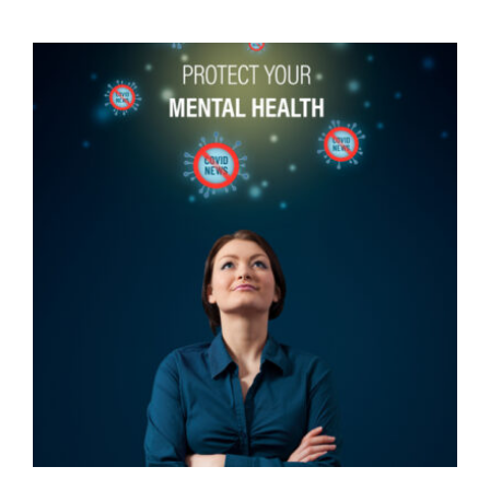
VED
AT
INVESTERE
I
SOLCELLER
TIL
PRIVATE
BOLIGER