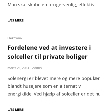
Man skal skabe en brugervenlig, effektiv
FÅ
LÆS MERE…
PROFESSIONEL
HJÆLP
TIL
DESIGN
Cat
Elektronik
AF
Links
Fordelene ved at investere i
DIN
WEBSHOP
solceller til private boliger
Posted
marts 21, 2023
Admin
on
Solenergi er blevet mere og mere populær
blandt husejere som en alternativ
energikilde. Ved hjælp af solceller er det nu
FORDELENE
LÆS MERE…