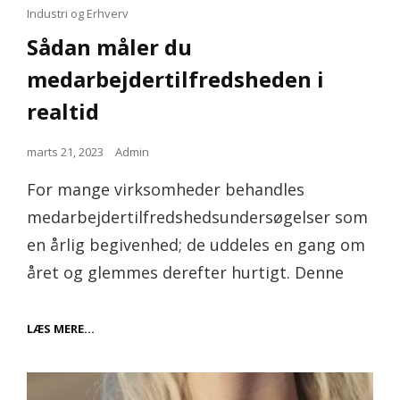
Cat
Industri og Erhverv
Links
Sådan måler du
medarbejdertilfredsheden i
realtid
Posted
marts 21, 2023
Admin
on
For mange virksomheder behandles
medarbejdertilfredshedsundersøgelser som
en årlig begivenhed; de uddeles en gang om
året og glemmes derefter hurtigt. Denne
SÅDAN
LÆS MERE…
MÅLER
DU
MEDARBEJDERTILFREDSHEDEN
I