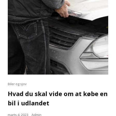
Cat
Biler og sjov
Links
Hvad du skal vide om at købe en
bil i udlandet
Posted
marts 4, 2023
Admin