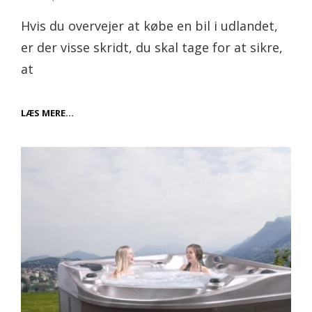
on
Hvis du overvejer at købe en bil i udlandet,
er der visse skridt, du skal tage for at sikre,
at
HVAD
LÆS MERE…
DU
SKAL
VIDE
OM
AT
KØBE
EN
BIL
I
UDLANDET