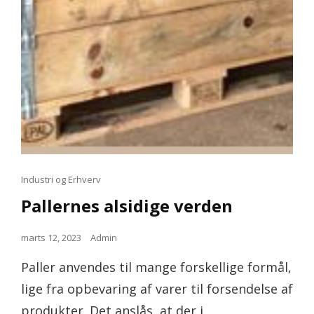
Cat
Industri og Erhverv
Links
Pallernes alsidige verden
Posted
marts 12, 2023
Admin
on
Paller anvendes til mange forskellige formål,
lige fra opbevaring af varer til forsendelse af
produkter. Det anslås, at der i