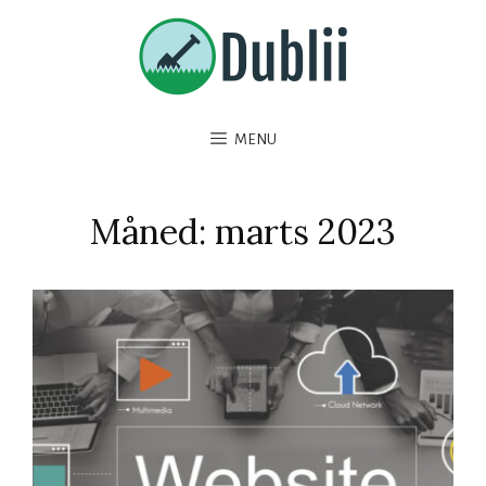
MENU
Måned:
marts 2023