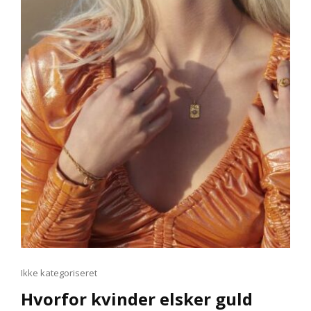
REALTID
Cat
Ikke kategoriseret
Links
Hvorfor kvinder elsker guld