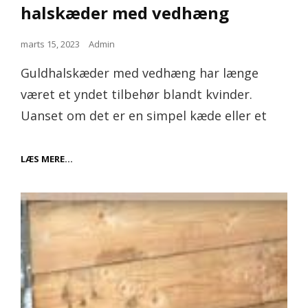
halskæder med vedhæng
Posted
marts 15, 2023
Admin
on
Guldhalskæder med vedhæng har længe
været et yndet tilbehør blandt kvinder.
Uanset om det er en simpel kæde eller et
HVORFOR
LÆS MERE…
KVINDER
ELSKER
GULD
HALSKÆDER
MED
VEDHÆNG