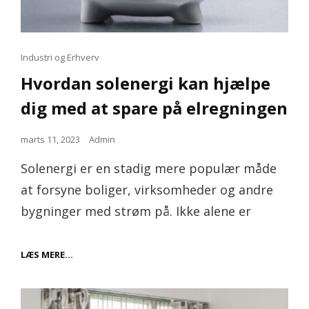
Cat
Industri og Erhverv
Links
Hvordan solenergi kan hjælpe
dig med at spare på elregningen
Posted
marts 11, 2023
Admin
on
Solenergi er en stadig mere populær måde
at forsyne boliger, virksomheder og andre
bygninger med strøm på. Ikke alene er
HVORDAN
LÆS MERE…
SOLENERGI
KAN
HJÆLPE
DIG