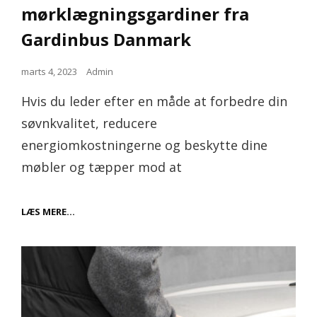
mørklægningsgardiner fra
Gardinbus Danmark
Posted
marts 4, 2023
Admin
on
Hvis du leder efter en måde at forbedre din
søvnkvalitet, reducere
energiomkostningerne og beskytte dine
møbler og tæpper mod at
FORDELENE
LÆS MERE…
VED
MØRKLÆGNINGSGARDINER
FRA
GARDINBUS
DANMARK