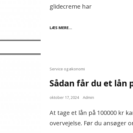
glidecreme har
FORDELENE
LÆS MERE…
VED
SILIKONEBASERET
GLIDECREME
Cat
Service og økonomi
Links
Sådan får du et lån 
Posted
oktober 17, 2024
Admin
on
At tage et lån på 100000 kr k
overvejelse. Før du ansøger 