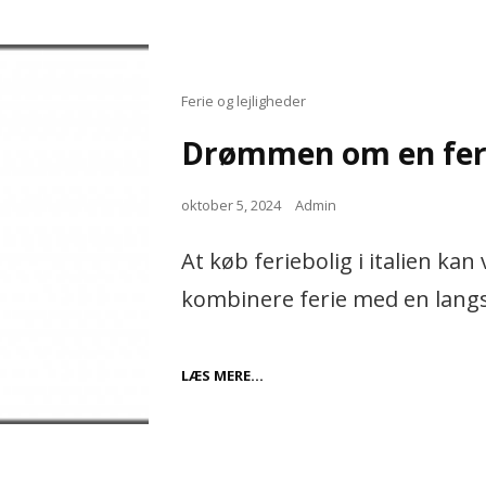
DET
PERFEKTE
TØJ
TIL
KVINDER
Cat
Ferie og lejligheder
Links
Drømmen om en ferie
Posted
oktober 5, 2024
Admin
on
At køb feriebolig i italien k
kombinere ferie med en langs
DRØMMEN
LÆS MERE…
OM
EN
FERIEBOLIG
I
ITALIEN