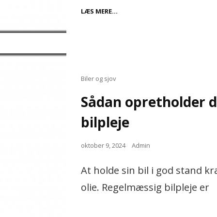
PRAKTISKE
LÆS MERE…
OG
STILFULDE
SOVESOFAER
TIL
MODERNE
HJEM
Cat
Biler og sjov
Links
Sådan opretholder d
bilpleje
Posted
oktober 9, 2024
Admin
on
At holde sin bil i god stand k
olie. Regelmæssig bilpleje er