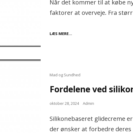
Når det kommer til at købe ny
faktorer at overveje. Fra stør
ALT
LÆS MERE…
HVAD
DU
BEHØVER
AT
VIDE
OM
NISSAN
FÆLGE
Cat
Mad og Sundhed
Links
Fordelene ved silik
Posted
oktober 28, 2024
Admin
on
Silikonebaseret glidecreme e
der ønsker at forbedre deres 