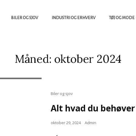
BILER OG SJOV
INDUSTRI OG ERHVERV
TØJ OG MODE
Måned:
oktober 2024
Cat
Biler og sjov
Links
Alt hvad du behøver
Posted
oktober 29, 2024
Admin
on