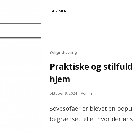
SÅDAN
LÆS MERE…
FÅR
DU
ET
LÅN
PÅ
100000
KR
Cat
Boligindretning
Links
Praktiske og stilful
hjem
Posted
oktober 9, 2024
Admin
on
Sovesofaer er blevet en popu
begrænset, eller hvor der øn