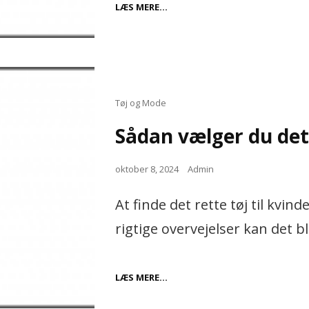
SÅDAN
LÆS MERE…
OPRETHOLDER
DU
DIN
BILS
VÆRDI
MED
KORREKT
BILPLEJE
Cat
Tøj og Mode
Links
Sådan vælger du det 
Posted
oktober 8, 2024
Admin
on
At finde det rette tøj til kv
rigtige overvejelser kan det bl
SÅDAN
LÆS MERE…
VÆLGER
DU