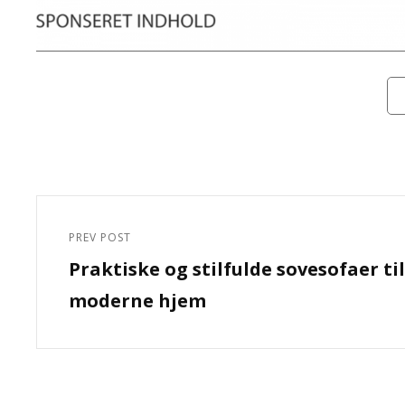
Cat
Indlægsnavigation
PREV POST
Previous
Praktiske og stilfulde sovesofaer til
Post
moderne hjem