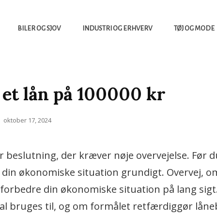
BILER OG SJOV
INDUSTRI OG ERHVERV
TØJ OG MODE
 et lån på 100000 kr
Posted
oktober 17, 2024
on
r beslutning, der kræver nøje overvejelse. Før d
re din økonomiske situation grundigt. Overvej, o
l forbedre din økonomiske situation på lang sigt
l bruges til, og om formålet retfærdiggør låne