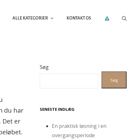
ALLE KATEGORIER
KONTAKT OS
Søg
Søg
u
m du har
SENESTE INDLÆG
. Det er
En praktisk løsning i en
beløbet.
overgangsperiode