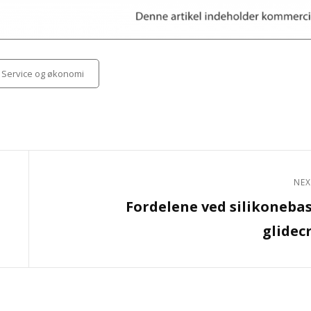
egories
Service og økonomi
NEX
Next
Fordelene ved silikoneba
Post
glidec