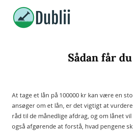
Vi Bringer De Bedste Nyheder
DUBLII.DK
Sådan får du
At tage et lån på 100000 kr kan være en sto
ansøger om et lån, er det vigtigt at vurde
råd til de månedlige afdrag, og om lånet vi
også afgørende at forstå, hvad pengene ska