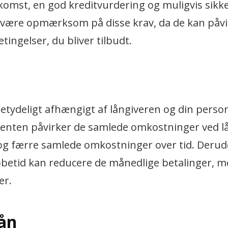
dkomst, en god kreditvurdering og muligvis sikk
 at være opmærksom på disse krav, da de kan påvi
ingelser, du bliver tilbudt.
betydeligt afhængigt af långiveren og din person
 renten påvirker de samlede omkostninger ved l
 og færre samlede omkostninger over tid. Deru
løbetid kan reducere de månedlige betalinger, 
er.
lån