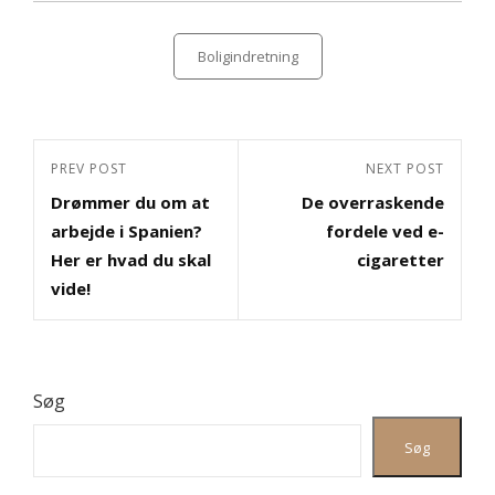
Categories
Boligindretning
Indlægsnavigation
Previous
PREV POST
Next
NEXT POST
Drømmer du om at
De overraskende
Post
Post
arbejde i Spanien?
fordele ved e-
Her er hvad du skal
cigaretter
vide!
Søg
Søg