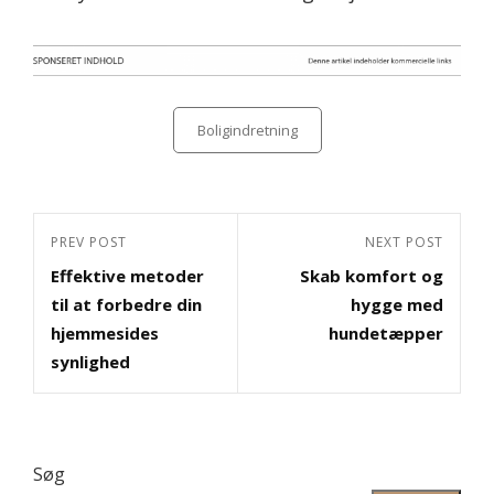
Categories
Boligindretning
Indlægsnavigation
Previous
PREV POST
Next
NEXT POST
Effektive metoder
Skab komfort og
Post
Post
til at forbedre din
hygge med
hjemmesides
hundetæpper
synlighed
Søg