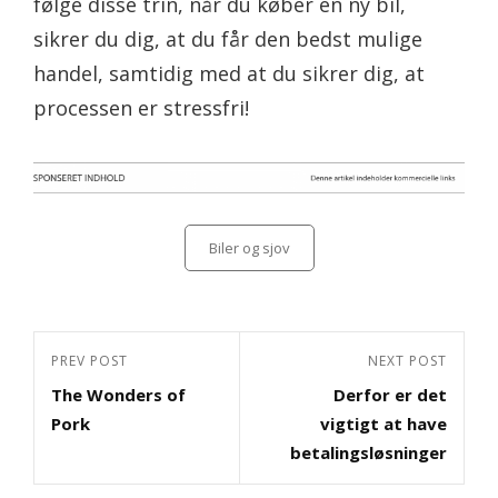
følge disse trin, når du køber en ny bil,
sikrer du dig, at du får den bedst mulige
handel, samtidig med at du sikrer dig, at
processen er stressfri!
Categories
Biler og sjov
Indlægsnavigation
Previous
PREV POST
Next
NEXT POST
The Wonders of
Derfor er det
Post
Post
Pork
vigtigt at have
betalingsløsninger