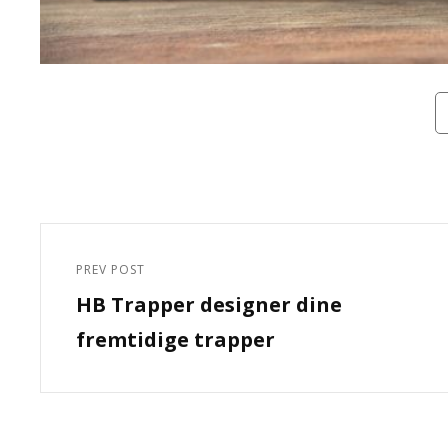
Ca
Indlægsnavigation
PREV POST
Previous
HB Trapper designer dine
Post
fremtidige trapper