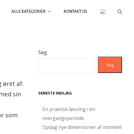
ALLE KATEGORIER
KONTAKT OS
Søg
Søg
 øret af.
 med sin
SENESTE INDLÆG
En praktisk løsning i en
for som
overgangsperiode
Opdag nye dimensioner af intimitet