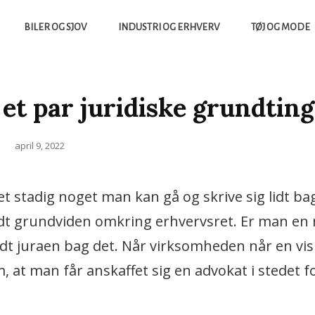
BILER OG SJOV
INDUSTRI OG ERHVERV
TØJ OG MODE
 et par juridiske grundting
Posted
april 9, 2022
on
t stadig noget man kan gå og skrive sig lidt bag
idt grundviden omkring erhvervsret. Er man en
lidt juraen bag det. Når virksomheden når en vis
, at man får anskaffet sig en advokat i stedet 