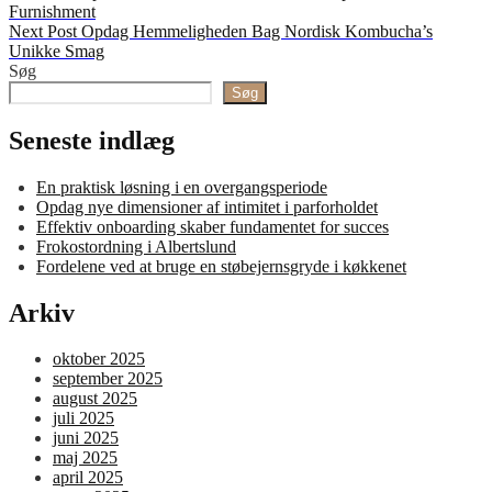
Post
Furnishment
Next
Next Post
Opdag Hemmeligheden Bag Nordisk Kombucha’s
Post
Unikke Smag
Søg
Søg
Seneste indlæg
En praktisk løsning i en overgangsperiode
Opdag nye dimensioner af intimitet i parforholdet
Effektiv onboarding skaber fundamentet for succes
Frokostordning i Albertslund
Fordelene ved at bruge en støbejernsgryde i køkkenet
Arkiv
oktober 2025
september 2025
august 2025
juli 2025
juni 2025
maj 2025
april 2025