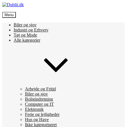
Skip
to
Dublii.dk
content
Menu
Vi bringer de bedste nyheder
Biler og sjov
Industri og Erhverv
Tøj og Mode
Alle kategorier
Arbejde og Fritid
Biler og sjov
Boligindretning
Computer og IT
Elektronik
Ferie og lejligheder
Hus og Have
Ikke kategoriseret