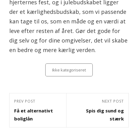
hjerternes fest, og i julebudskabet ligger
der et kærlighedsbudskab, som vi passende
kan tage til os, som en måde og en værdi at
leve efter resten af året. Gør det gode for
dig selv og for dine omgivelser, det vil skabe
en bedre og mere kærlig verden.
Categories
Ikke kategoriseret
Indlægsnavigation
Previous
PREV POST
Next
NEXT POST
Få et alternativt
Spis dig sund og
Post
Post
boliglån
stærk