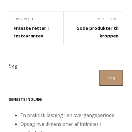
Indlægsnavigation
Previous
PREV POST
Next
NEXT POST
Franske retter i
Gode produkter til
Post
Post
restauranten
kroppen
Søg
Søg
SENESTE INDLÆG
En praktisk løsning i en overgangsperiode
Opdag nye dimensioner af intimitet i