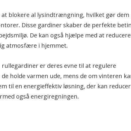
at blokere al lysindtrængning, hvilket gør dem id
torer. Disse gardiner skaber de perfekte beti
rbejdsmiljø. De kan også hjælpe med at reducere
rolig atmosfære i hjemmet.
ullegardiner er deres evne til at regulere
de holde varmen ude, mens de om vinteren ka
em til en energieffektiv løsning, der kan reduce
ermed også energiregningen.