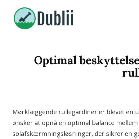
Vi Bringer De Bedste Nyheder
DUBLII.DK
Optimal beskyttels
rul
Mørklæggende rullegardiner er blevet en u
ønsker at opnå en optimal balance mellem s
solafskærmningsløsninger, der sikrer en god