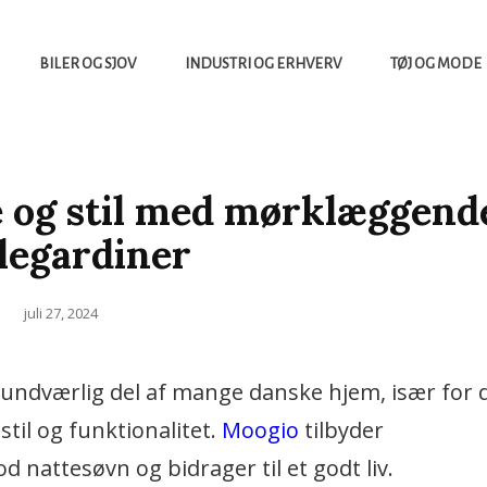
BILER OG SJOV
INDUSTRI OG ERHVERV
TØJ OG MODE
e og stil med mørklæggend
legardiner
Posted
juli 27, 2024
on
undværlig del af mange danske hjem, især for 
til og funktionalitet.
Moogio
tilbyder
 nattesøvn og bidrager til et godt liv.