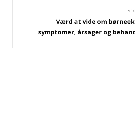
NEX
Next
Værd at vide om børnee
Post
symptomer, årsager og behan