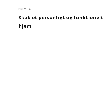
Indlægsnavigation
PREV POST
Previous
Skab et personligt og funktionelt
Post
hjem