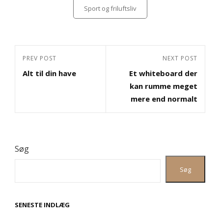
Categories
Sport og friluftsliv
Indlægsnavigation
Previous
PREV POST
Next
NEXT POST
Alt til din have
Et whiteboard der
Post
Post
kan rumme meget
mere end normalt
Søg
Søg
SENESTE INDLÆG