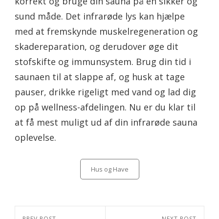
korrekt og bruge din sauna på en sikker og
sund måde. Det infrarøde lys kan hjælpe
med at fremskynde muskelregeneration og
skadereparation, og derudover øge dit
stofskifte og immunsystem. Brug din tid i
saunaen til at slappe af, og husk at tage
pauser, drikke rigeligt med vand og lad dig
op på wellness-afdelingen. Nu er du klar til
at få mest muligt ud af din infrarøde sauna
oplevelse.
Categories
Hus og Have
Indlægsnavigation
PREV POST
NEXT POST