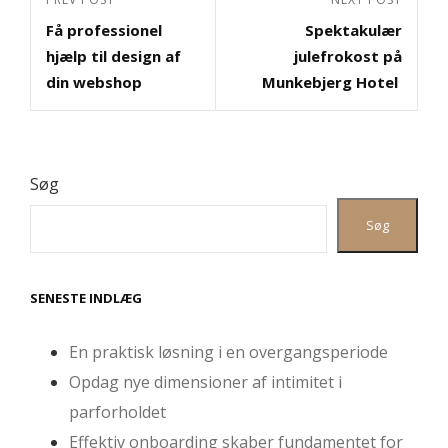
Previous
Next
Få professionel
Spektakulær
Post
Post
hjælp til design af
julefrokost på
din webshop
Munkebjerg Hotel
Søg
Søg
SENESTE INDLÆG
En praktisk løsning i en overgangsperiode
Opdag nye dimensioner af intimitet i
parforholdet
Effektiv onboarding skaber fundamentet for