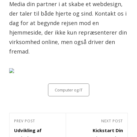
Media din partner i at skabe et webdesign,
der taler til både hjerte og sind. Kontakt os i
dag for at begynde rejsen mod en
hjemmeside, der ikke kun repræsenterer din
virksomhed online, men også driver den
fremad.
Categories
Computer og IT
Indlægsnavigation
Previous
PREV POST
Next
NEXT POST
Udvikling af
Kickstart Din
Post
Post