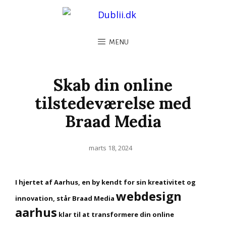
MENU
Skab din online
tilstedeværelse med
Braad Media
Posted
marts 18, 2024
on
I hjertet af Aarhus, en by kendt for sin kreativitet og
webdesign
innovation, står Braad Media
aarhus
klar til at transformere din online