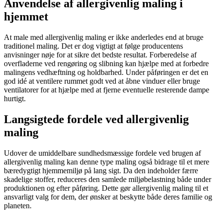
Anvendelse af allergivenlig maling i
hjemmet
At male med allergivenlig maling er ikke anderledes end at bruge
traditionel maling. Det er dog vigtigt at følge producentens
anvisninger nøje for at sikre det bedste resultat. Forberedelse af
overfladerne ved rengøring og slibning kan hjælpe med at forbedre
malingens vedhæftning og holdbarhed. Under påføringen er det en
god idé at ventilere rummet godt ved at åbne vinduer eller bruge
ventilatorer for at hjælpe med at fjerne eventuelle resterende dampe
hurtigt.
Langsigtede fordele ved allergivenlig
maling
Udover de umiddelbare sundhedsmæssige fordele ved brugen af
allergivenlig maling kan denne type maling også bidrage til et mere
bæredygtigt hjemmemiljø på lang sigt. Da den indeholder færre
skadelige stoffer, reduceres den samlede miljøbelastning både under
produktionen og efter påføring. Dette gør allergivenlig maling til et
ansvarligt valg for dem, der ønsker at beskytte både deres familie og
planeten.