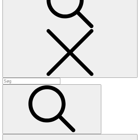
Search
Search
for:
Search