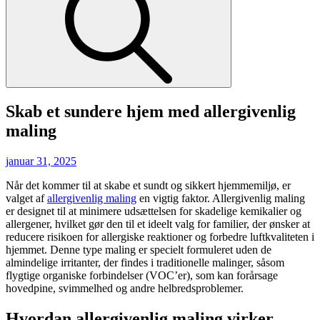
Skab et sundere hjem med allergivenlig
maling
Posted
januar 31, 2025
on
Når det kommer til at skabe et sundt og sikkert hjemmemiljø, er
valget af
allergivenlig maling
en vigtig faktor. Allergivenlig maling
er designet til at minimere udsættelsen for skadelige kemikalier og
allergener, hvilket gør den til et ideelt valg for familier, der ønsker at
reducere risikoen for allergiske reaktioner og forbedre luftkvaliteten i
hjemmet. Denne type maling er specielt formuleret uden de
almindelige irritanter, der findes i traditionelle malinger, såsom
flygtige organiske forbindelser (VOC’er), som kan forårsage
hovedpine, svimmelhed og andre helbredsproblemer.
Hvordan allergivenlig maling virker