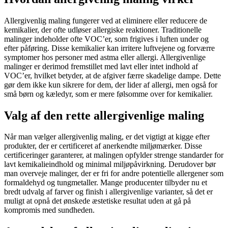
Allergivenlig maling fungerer ved at eliminere eller reducere de
kemikalier, der ofte udløser allergiske reaktioner. Traditionelle
malinger indeholder ofte VOC’er, som frigives i luften under og
efter påføring. Disse kemikalier kan irritere luftvejene og forværre
symptomer hos personer med astma eller allergi. Allergivenlige
malinger er derimod fremstillet med lavt eller intet indhold af
VOC’er, hvilket betyder, at de afgiver færre skadelige dampe. Dette
gør dem ikke kun sikrere for dem, der lider af allergi, men også for
små børn og kæledyr, som er mere følsomme over for kemikalier.
Valg af den rette allergivenlige maling
Når man vælger allergivenlig maling, er det vigtigt at kigge efter
produkter, der er certificeret af anerkendte miljømærker. Disse
certificeringer garanterer, at malingen opfylder strenge standarder for
lavt kemikalieindhold og minimal miljøpåvirkning. Derudover bør
man overveje malinger, der er fri for andre potentielle allergener som
formaldehyd og tungmetaller. Mange producenter tilbyder nu et
bredt udvalg af farver og finish i allergivenlige varianter, så det er
muligt at opnå det ønskede æstetiske resultat uden at gå på
kompromis med sundheden.