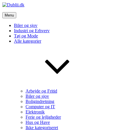
Skip
to
Dublii.dk
content
Menu
Vi bringer de bedste nyheder
Biler og sjov
Industri og Erhverv
Tøj og Mode
Alle kategorier
Arbejde og Fritid
Biler og sjov
Boligindretning
Computer og IT
Elektronik
Ferie og lejligheder
Hus og Have
Ikke kategoriseret