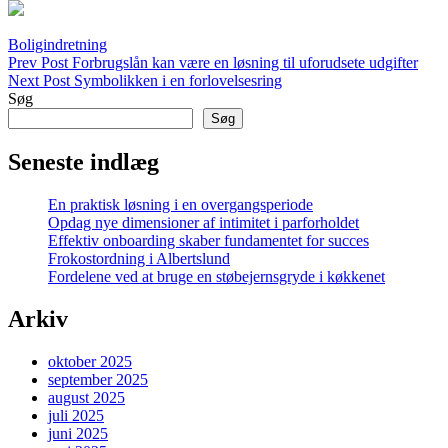
Categories
Boligindretning
Indlægsnavigation
Previous
Prev Post
Forbrugslån kan være en løsning til uforudsete udgifter
Post
Next
Next Post
Symbolikken i en forlovelsesring
Post
Søg
Søg
Seneste indlæg
En praktisk løsning i en overgangsperiode
Opdag nye dimensioner af intimitet i parforholdet
Effektiv onboarding skaber fundamentet for succes
Frokostordning i Albertslund
Fordelene ved at bruge en støbejernsgryde i køkkenet
Arkiv
oktober 2025
september 2025
august 2025
juli 2025
juni 2025