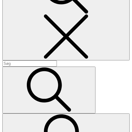
Search
Search
for:
Search