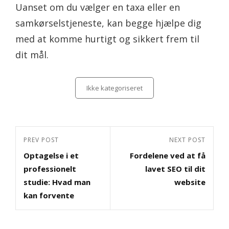
Uanset om du vælger en taxa eller en
samkørselstjeneste, kan begge hjælpe dig
med at komme hurtigt og sikkert frem til
dit mål.
Categories
Ikke kategoriseret
Indlægsnavigation
Previous
PREV POST
Next
NEXT POST
Optagelse i et
Fordelene ved at få
Post
Post
professionelt
lavet SEO til dit
studie: Hvad man
website
kan forvente