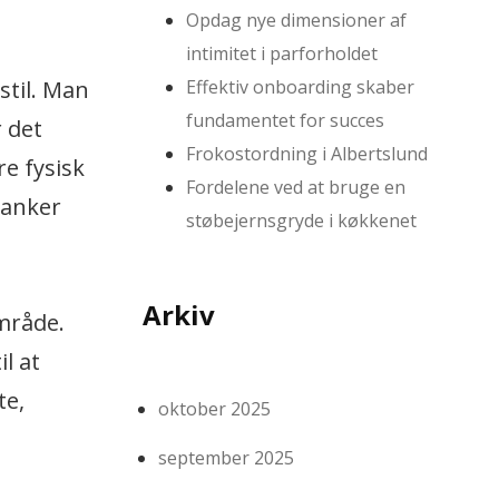
Opdag nye dimensioner af
intimitet i parforholdet
Effektiv onboarding skaber
stil. Man
fundamentet for succes
r det
Frokostordning i Albertslund
re fysisk
Fordelene ved at bruge en
lanker
støbejernsgryde i køkkenet
Arkiv
mråde.
l at
te,
oktober 2025
september 2025