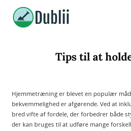
Vi Bringer De Bedste Nyheder
DUBLII.DK
Tips til at hol
Hjemmetræning er blevet en populær måde at 
bekvemmelighed er afgørende. Ved at ink
bred vifte af fordele, der forbedrer både st
der kan bruges til at udføre mange forskel