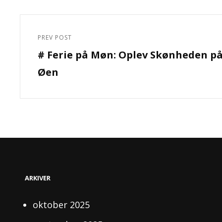
Indlægsnavigation
PREV POST
Previous
# Ferie på Møn: Oplev Skønheden p
Post
Øen
ARKIVER
oktober 2025