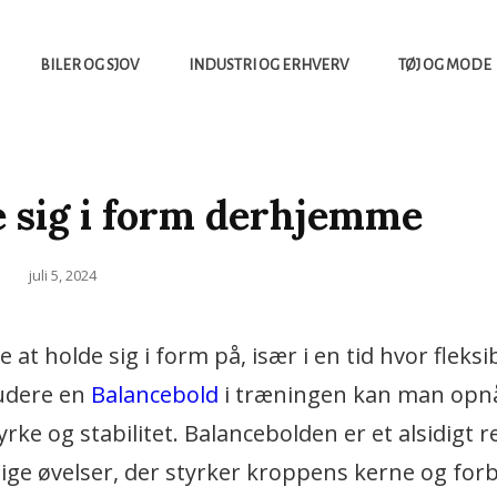
BILER OG SJOV
INDUSTRI OG ERHVERV
TØJ OG MODE
de sig i form derhjemme
Posted
juli 5, 2024
on
holde sig i form på, især i en tid hvor fleksib
ludere en
Balancebold
i træningen kan man opn
yrke og stabilitet. Balancebolden er et alsidigt 
lige øvelser, der styrker kroppens kerne og for