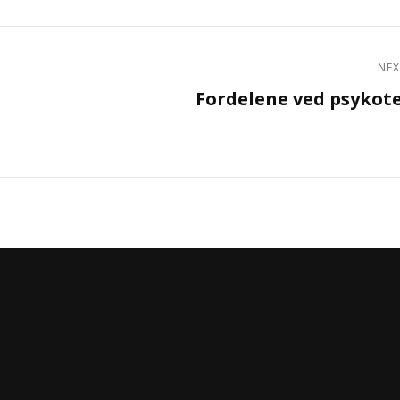
NEX
Next
å
Fordelene ved psykot
Post