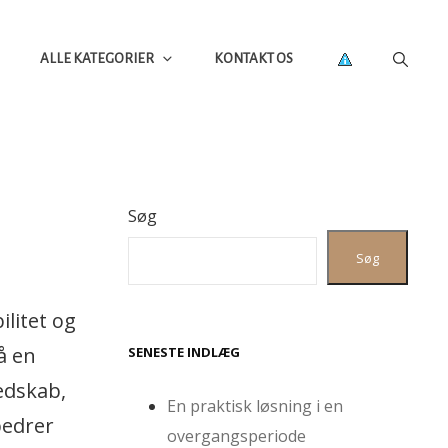
ALLE KATEGORIER
KONTAKT OS
Søg
Søg
ilitet og
å en
SENESTE INDLÆG
redskab,
En praktisk løsning i en
bedrer
overgangsperiode